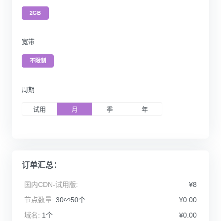
2GB
宽带
不限制
周期
试用
月
季
年
订单汇总：
国内CDN-试用版:
¥8
节点数量:
30∽50个
¥0.00
域名:
1个
¥0.00