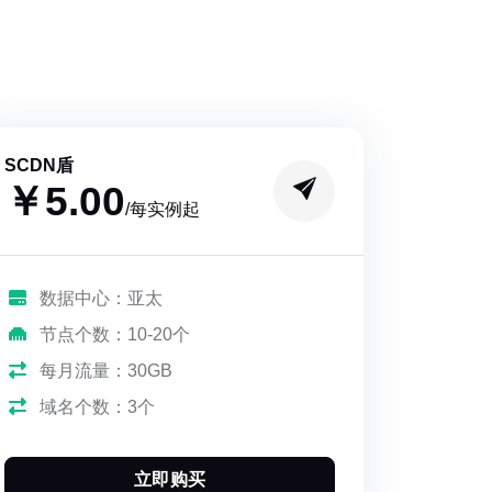
SCDN盾
￥5.00
/每实例起
数据中心：亚太
节点个数：10-20个
每月流量：30GB
域名个数：3个
立即购买