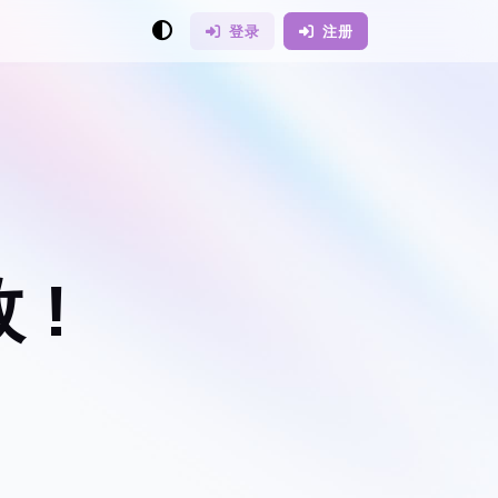
登录
注册
 !